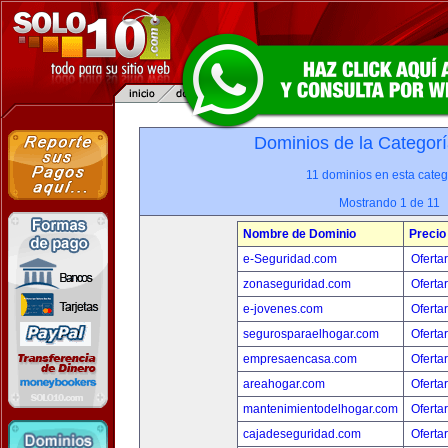
Dominios de la Categorí
11 dominios en esta categ
Mostrando 1 de 11
Nombre de Dominio
Precio
e-Seguridad.com
Oferta
zonaseguridad.com
Oferta
e-jovenes.com
Oferta
segurosparaelhogar.com
Oferta
empresaencasa.com
Oferta
areahogar.com
Oferta
mantenimientodelhogar.com
Oferta
cajadeseguridad.com
Oferta