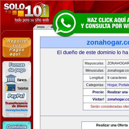
zonahogar.
El dueño de este dominio lo ha
Mayusculas:
ZONAHOGAR
Minusculas:
zonahogar.c
Longitud:
9 caracteres
Categorias:
Hogar
,
Portal
Precio:
Realizar una 
Visitar!
zonahogar.c
Serán consideradas ofer
Realizar una Oferta