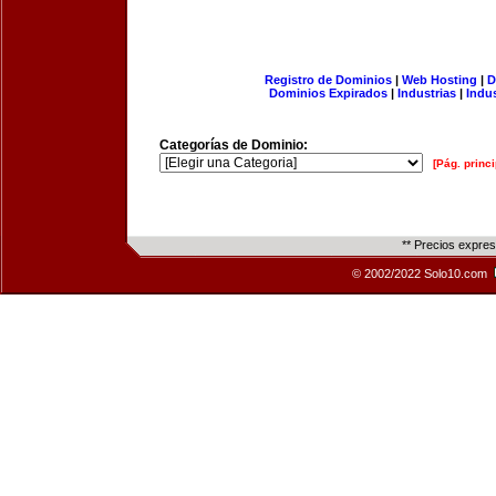
Registro de Dominios
|
Web Hosting
|
D
Dominios Expirados
|
Industrias
|
Indu
Categorías de Dominio:
[Pág. princi
** Precios expre
© 2002/2022 Solo10.com