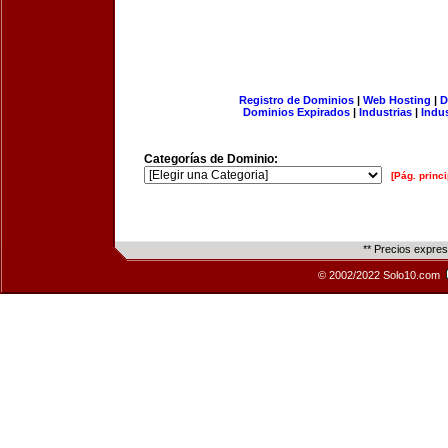
Registro de Dominios
|
Web Hosting
|
D
Dominios Expirados
|
Industrias
|
Indu
Categorías de Dominio:
[Pág. princi
** Precios expre
© 2002/2022 Solo10.com