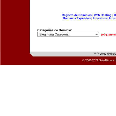
Registro de Dominios
|
Web Hosting
|
D
Dominios Expirados
|
Industrias
|
Indu
Categorías de Dominio:
[Pág. princi
** Precios expre
© 2002/2022 Solo10.com