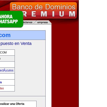
.com
 puesto en Venta
.COM
m
ectÃ¡culos
om
tas
ealizar una Oferta