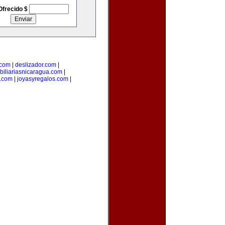
Ofrecido $
.com
|
deslizador.com
|
biliariasnicaragua.com
|
.com
|
joyasyregalos.com
|