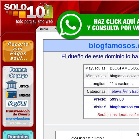
blogfamosos
El dueño de este dominio lo ha
Mayusculas:
BLOGFAMOSOS
Minusculas:
blogfamosos.co
Longitud:
11 caracteres
Categorias:
TelevisiÃ³n y Esp
Precio:
$999.00
Visitar!
blogfamosos.c
Serán consideradas ofer
R