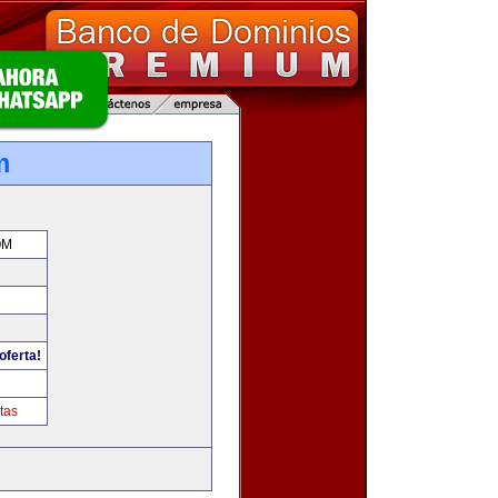
m
OM
oferta!
tas