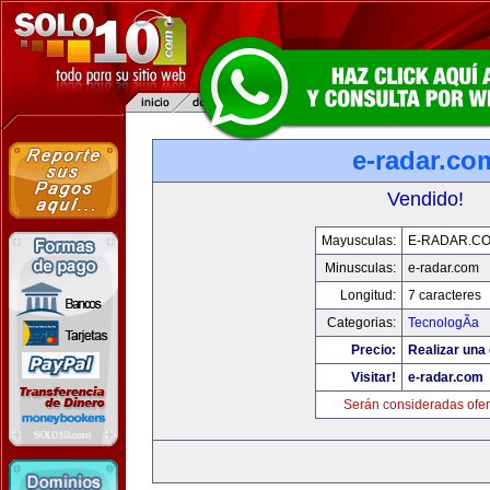
e-radar.co
Vendido!
Mayusculas:
E-RADAR.C
Minusculas:
e-radar.com
Longitud:
7 caracteres
Categorias:
TecnologÃ­a
Precio:
Realizar una 
Visitar!
e-radar.com
Serán consideradas ofer