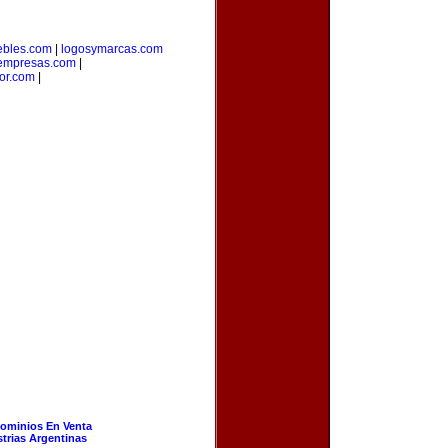
bles.com
|
logosymarcas.com
empresas.com
|
or.com
|
ominios En Venta
strias Argentinas