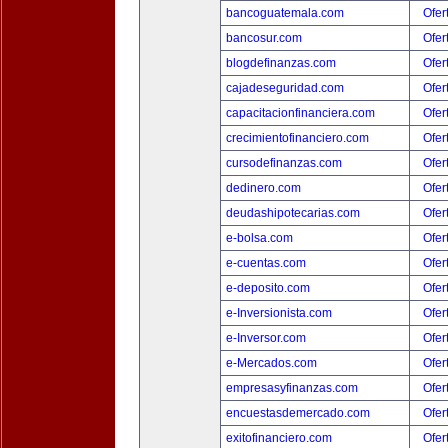
bancoguatemala.com
Ofer
bancosur.com
Ofer
blogdefinanzas.com
Ofer
cajadeseguridad.com
Ofer
capacitacionfinanciera.com
Ofer
crecimientofinanciero.com
Ofer
cursodefinanzas.com
Ofer
dedinero.com
Ofer
deudashipotecarias.com
Ofer
e-bolsa.com
Ofer
e-cuentas.com
Ofer
e-deposito.com
Ofer
e-Inversionista.com
Ofer
e-Inversor.com
Ofer
e-Mercados.com
Ofer
empresasyfinanzas.com
Ofer
encuestasdemercado.com
Ofer
exitofinanciero.com
Ofer