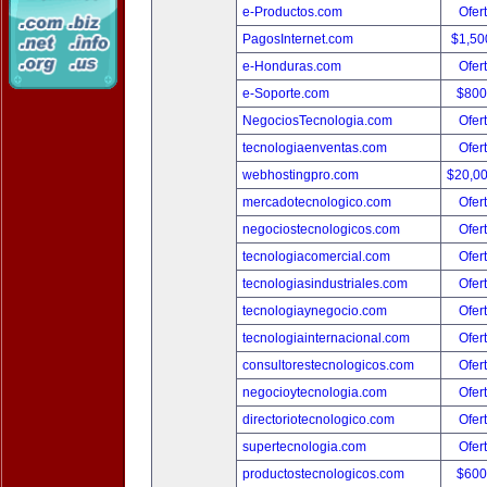
e-Productos.com
Ofer
PagosInternet.com
$1,50
e-Honduras.com
Ofer
e-Soporte.com
$800
NegociosTecnologia.com
Ofer
tecnologiaenventas.com
Ofer
webhostingpro.com
$20,0
mercadotecnologico.com
Ofer
negociostecnologicos.com
Ofer
tecnologiacomercial.com
Ofer
tecnologiasindustriales.com
Ofer
tecnologiaynegocio.com
Ofer
tecnologiainternacional.com
Ofer
consultorestecnologicos.com
Ofer
negocioytecnologia.com
Ofer
directoriotecnologico.com
Ofer
supertecnologia.com
Ofer
productostecnologicos.com
$600