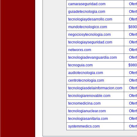
camaraseguridad.com
Ofer
guiadetecnologia.com
Ofer
tecnologiaydesarrollo.com
Ofer
mundotecnologico.com
$690
negociosytecnologia.com
Ofer
tecnologiayseguridad.com
Ofer
networxs.com
Ofer
tecnologiadevanguardia.com
Ofer
tecnoguia.com
$980
audiotecnologia.com
Ofer
centrotecnologia.com
Ofer
tecnologiasdelainformacion.com
Ofer
tecnologiarenovable.com
Ofer
tecnomedicina.com
Ofer
tecnologianuclear.com
Ofer
tecnologiasanitaria.com
Ofer
systemmedics.com
Ofer