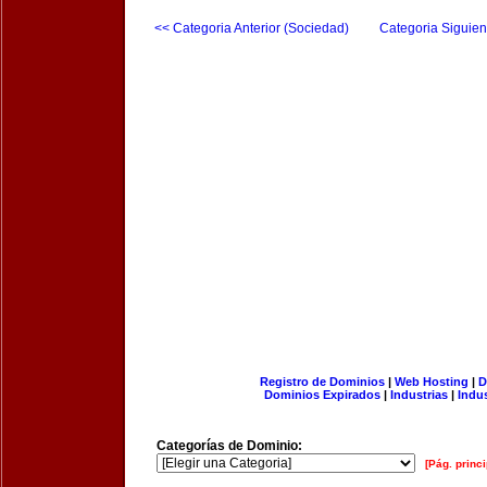
<< Categoria Anterior (Sociedad)
Categoria Siguien
Registro de Dominios
|
Web Hosting
|
D
Dominios Expirados
|
Industrias
|
Indu
Categorías de Dominio:
[Pág. princi