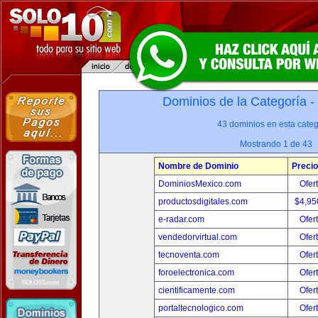
Dominios de la Categoría -
43 dominios en esta categ
Mostrando 1 de 43
Nombre de Dominio
Precio
DominiosMexico.com
Ofer
productosdigitales.com
$4,95
e-radar.com
Ofer
vendedorvirtual.com
Ofer
tecnoventa.com
Ofer
foroelectronica.com
Ofer
cientificamente.com
Ofer
portaltecnologico.com
Ofer